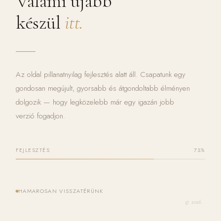
Valami újabb
készül
itt.
Az oldal pillanatnyilag fejlesztés alatt áll. Csapatunk egy
gondosan megújult, gyorsabb és átgondoltabb élményen
dolgozik — hogy legközelebb már egy igazán jobb
verzió fogadjon.
FEJLESZTÉS
73%
HAMAROSAN VISSZATÉRÜNK
© 2026