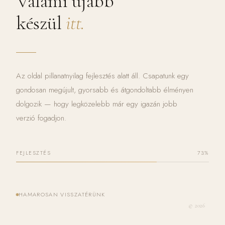
Valami újabb
készül
itt.
Az oldal pillanatnyilag fejlesztés alatt áll. Csapatunk egy
gondosan megújult, gyorsabb és átgondoltabb élményen
dolgozik — hogy legközelebb már egy igazán jobb
verzió fogadjon.
FEJLESZTÉS
73%
HAMAROSAN VISSZATÉRÜNK
© 2026