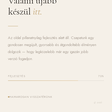
Valami újabb
készül
itt.
Az oldal pillanatnyilag fejlesztés alatt áll. Csapatunk egy
gondosan megújult, gyorsabb és átgondoltabb élményen
dolgozik — hogy legközelebb már egy igazán jobb
verzió fogadjon.
FEJLESZTÉS
73%
HAMAROSAN VISSZATÉRÜNK
© 2026