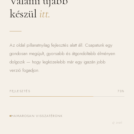
Valami újabb
készül
itt.
Az oldal pillanatnyilag fejlesztés alatt áll. Csapatunk egy
gondosan megújult, gyorsabb és átgondoltabb élményen
dolgozik — hogy legközelebb már egy igazán jobb
verzió fogadjon.
FEJLESZTÉS
73%
HAMAROSAN VISSZATÉRÜNK
© 2026